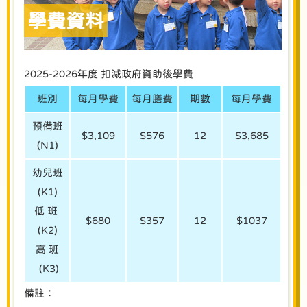
學費資料
2025-2026年度 扣減政府資助後學費
班別
每月學費
每月膳費
期數
每月學費
預備班
$3,109
$576
12
$3,685
(N1)
幼兒班
(K1)
低 班
$680
$357
12
$1037
(K2)
高 班
(K3)
備註：