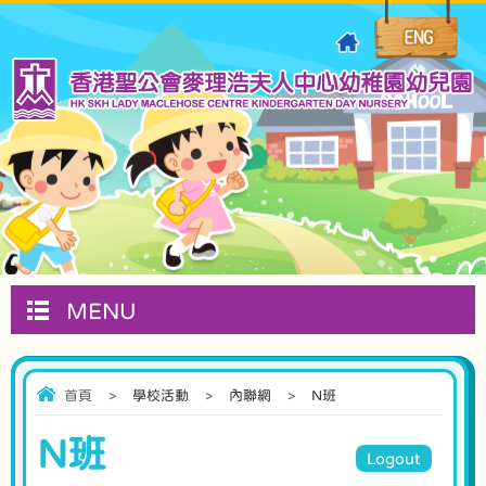
MENU
首頁
>
學校活動
>
內聯網
>
N班
N班
Logout