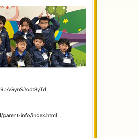
7z9pAGynS2odt8yTd
/parent-info/index.html