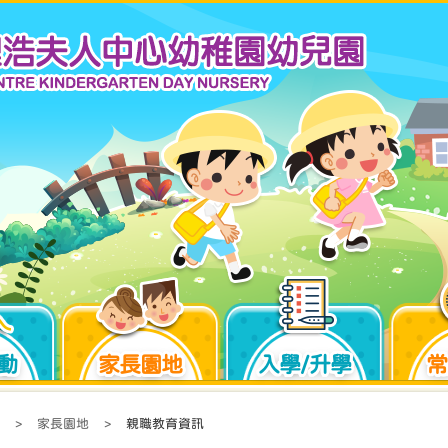
動
家長園地
入學/升學
常
>
家長園地
>
親職教育資訊