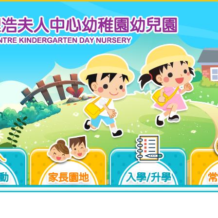
動
家長園地
入學/升學
常