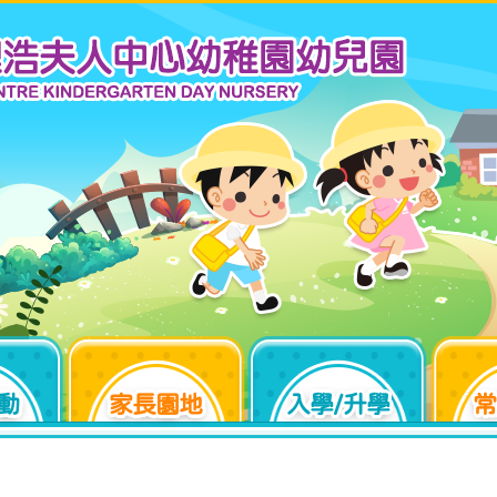
動
家長園地
入學/升學
常